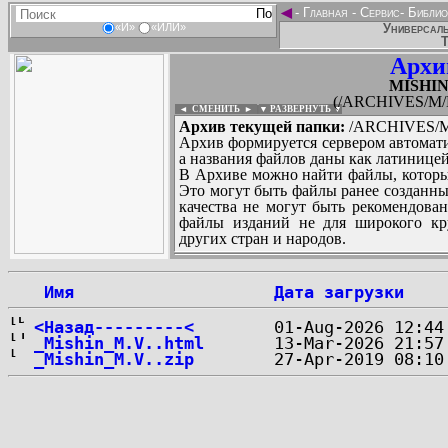
◄
-
Главная
-
Сервис
-
Библио
Универсаль
«И»
«ИЛИ»
Т
Архи
MISHIN_
(/ARCHIVES/M/MI
◄ СМЕНИТЬ
►
|
▼ РАЗВЕРНУТЬ ▼
Архив текущей папки:
/ARCHIVES/M/M
Архив формируется сервером автомати
а названия файлов даны как латиницей
В Архиве можно найти файлы, которы
Это могут быть файлы ранее созданны
качества не могут быть рекомендован
файлы изданий не для широкого кру
других стран и народов.
 Имя
Дата загрузки
...
<Назад---------<
_Mishin_M.V..html
_Mishin_M.V..zip