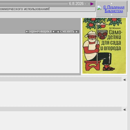
►
•
6.8.2026 -
-
коммерческого использования!
•
▼ ОЦИФРОВЩИКИ ▼
|
◄
СМЕНИТЬ ►
:
◄
◄