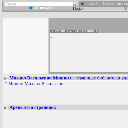
◄
-
Главная
-
Сервис
-
Библио
«И»
«ИЛИ»
Ун
◄ СМЕНИТЬ
►
|
▼ О СТРАНИЦЕ ▼
.
Михаил Васильевич Мишин
на страницах библиотеки упо
►
Вадим Ершов...
*
Мишин Михаил Васильевич
...
СПИСОК НЕКОТОРЫХ ОЦИФРОВА
...
Архив этой страницы:
►