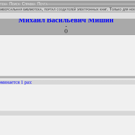
тека
-
Поиск
-
Справка
-
Почта
иверсальная библиотека, портал создателей электронных книг. Только для не
Михаил Васильевич Мишин
-
()
минается 1 раз
:
ННЫХ ИЗДАНИЙ: