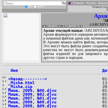
◄
-
Главная
-
Сервис
-
Библио
Универсаль
«И»
«ИЛИ»
Т
Архи
''M
(/ARCHIVES/
◄ СМЕНИТЬ
►
|
▼ РАЗВЕРНУТЬ ▼
Архив текущей папки:
/ARCHIVES/M/''
Архив формируется сервером автомати
а названия файлов даны как латиницей
В Архиве можно найти файлы, которы
Это могут быть файлы ранее созданны
качества не могут быть рекомендован
файлы изданий не для широкого кру
других стран и народов.
 Имя
Да
...
<Назад---------<
_Misha.html
_Misha.zip
Миша, 2009, №06.djvu
Миша, 2009, №02.djvu
Миша, 2007, №01.djvu
Миша, 2009, №08.djvu
Миша, 2009, №09.djvu