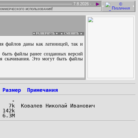
►
7.8.2026 -
-
•
•
коммерческого использования!
▼ РАЗВЕРНУТЬ ▼
|
◄
СМЕНИТЬ ►
ия файлов даны как латиницей, так и
 быть файлы ранее созданных версий
ля скачивания. Это могут быть файлы
:
Размер
Примечания