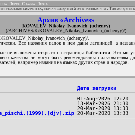
тека
-
Поиск
-
Справка
-
Почта
иверсальная библиотека, портал создателей электронных книг. Только для не
Архив «Archives»
KOVALEV_Nikolay_Ivanovich_(uchenyy)
(/ARCHIVES/K/KOVALEV_Nikolay_Ivanovich_(uchenyy)/)
KOVALEV_Nikolay_Ivanovich_(uchenyy)/.
ически. Все названия папок в нем даны латиницей, а назван
ые не выложены открыто на страницы библиотеки. Это могут
его качества не могут быть рекомендованы пользователям д
вателей, например издания на языках других стран и народов.
Дата загрузки
a_pischi.(1999).[djv].zip