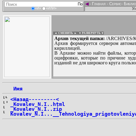
◄
-
Главная
-
Сервис
-
Библио
Ун
«И»
«ИЛИ»
◄ СМЕНИТЬ
►
|
▼ РАЗВЕРНУТЬ ▼
Архив текущей папки:
/ARCHIVES/K/
Архив формируется сервером автомат
кириллицей.
В Архиве можно найти файлы, котор
оцифровки, которые по причине худш
изданий не для широкого круга пользо
...
 Имя
<Назад---------<
_Kovalev_N.I..html
_Kovalev_N.I..zip
Kovalev_N.I...__Tehnologiya_prigotovleniy