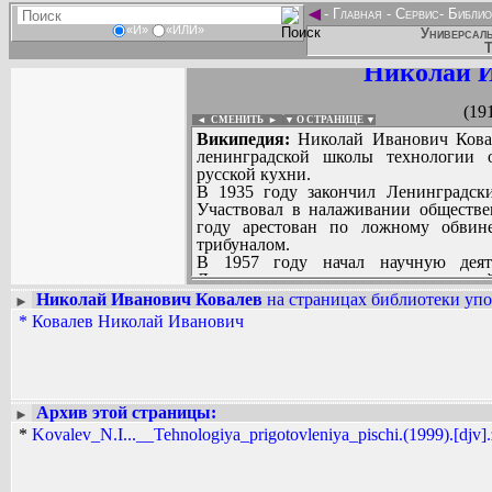
◄
-
Главная
-
Сервис
-
Библио
«И»
«ИЛИ»
Универсаль
Т
Николай И
(19
◄ СМЕНИТЬ
►
|
▼ О СТРАНИЦЕ ▼
Википедия:
Николай Иванович Ковале
ленинградской школы технологии о
русской кухни.
В 1935 году закончил Ленинградск
Участвовал в налаживании обществе
году арестован по ложному обвин
трибуналом.
В 1957 году начал научную деят
Ленинградском институте советск
нескольких десятков трудов по техно
Николай Иванович Ковалев
на страницах библиотеки упо
►
кандидатов технических наук. В 19
*
Ковалев Николай Иванович
Вадим Ершов...
диссертацию...
...
СПИСОК НЕКОТОРЫХ ОЦИФРОВА
...
Архив этой страницы:
►
*
Kovalev_N.I...__Tehnologiya_prigotovleniya_pischi.(1999).[djv].