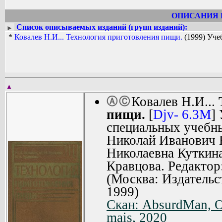
ОПИСАНИЯ 
Список описываемых изданий (групп изданий):
►
*
Ковалев Н.И... Технология приготовления пищи.
(1999) Уче
▲
Ковалев Н.И...
Ⓐ
Ⓒ
пищи.
[
Djv- 6.3M
]
специальных учебны
Николай Иванович 
Николаевна Куткина
Кравцова. Редактор
(Москва: Издательс
1999)
Скан: AbsurdMan, O
mais, 2020