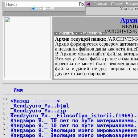
◄
-
Главная
-
Сервис
-
Библио
Универсал
«И»
«ИЛИ»
Архи
KENDZ
(/ARCHIVES/K
◄ СМЕНИТЬ
►
|
▼ РАЗВЕРНУТЬ ▼
Архив текущей папки:
/ARCHIVES/K
Архив формируется сервером автомати
а названия файлов даны как латиницей
В Архиве можно найти файлы, которы
Это могут быть файлы ранее созданны
качества не могут быть рекомендован
файлы изданий не для широкого кру
других стран и народов.
 Имя
...
<Назад---------<
_Kendzyuro_Ya..html
_Kendzyuro_Ya..zip
Kendzyuro_Ya.__Filosofiya_istorii.(1969).
Кэндзюро Я._ 10 лет по пути материализма.
Кэндзюро Я._ 10 лет по пути материализма.
Кэндзюро Я._ Эволюция моего мировоззрения
Кэндзюро Я._ Эволюция моего мировоззрения