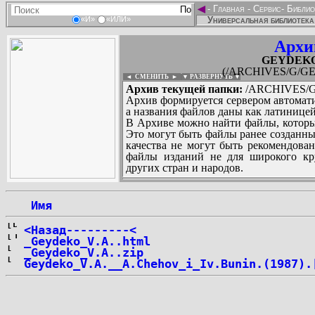
◄
-
Главная
-
Сервис
-
Библио
Универсальная библиотека
«И»
«ИЛИ»
Архи
GEYDEKO_V
(/ARCHIVES/G/GEY
◄ СМЕНИТЬ
►
|
▼ РАЗВЕРНУТЬ ▼
Архив текущей папки:
/ARCHIVES/G/
Архив формируется сервером автомати
а названия файлов даны как латиницей
В Архиве можно найти файлы, которы
Это могут быть файлы ранее созданны
качества не могут быть рекомендован
файлы изданий не для широкого кру
других стран и народов.
 Имя
...
<Назад---------<
_Geydeko_V.A..html
_Geydeko_V.A..zip
Geydeko_V.A.__A.Chehov_i_Iv.Bunin.(1987).