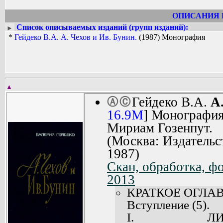
ОПИСАНИЯ 
Список описываемых изданий (групп изданий):
►
*
Гейдеко В.А. А. Чехов и Ив. Бунин.
(1987) Монография
▲
Гейдеко В.А.
А
Ⓐ
Ⓒ
16.9M
] Монография
Мириам Гозенпут.
(Москва: Издательс
1987)
Скан, обработка, ф
2013
КРАТКОЕ ОГЛА
Вступление (5).
I. ЛИТЕРА