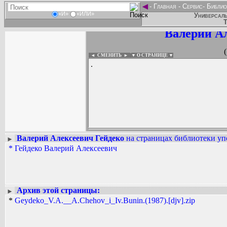
◄
-
Главная
-
Сервис
-
Библио
«И»
«ИЛИ»
Универсаль
Т
Валерий А
◄ СМЕНИТЬ
►
|
▼ О СТРАНИЦЕ ▼
.
Валерий Алексеевич Гейдеко
на страницах библиотеки уп
►
*
Гейдеко Валерий Алексеевич
Вадим Ершов...
...
СПИСОК НЕКОТОРЫХ ОЦИФРОВА
...
Архив этой страницы:
►
*
Geydeko_V.A.__A.Chehov_i_Iv.Bunin.(1987).[djv].zip