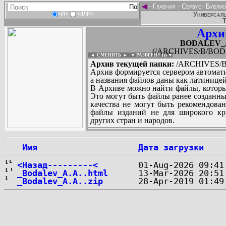
◄
-
Главная
-
Сервис
-
Библио
Универсаль
«И»
«ИЛИ»
Т
Архи
BODALEV_Al
(/ARCHIVES/B/BODA
◄ СМЕНИТЬ
►
|
▼ РАЗВЕРНУТЬ ▼
Архив текущей папки:
/ARCHIVES/B/
Архив формируется сервером автомати
а названия файлов даны как латиницей
В Архиве можно найти файлы, которы
Это могут быть файлы ранее созданны
качества не могут быть рекомендован
файлы изданий не для широкого кру
других стран и народов.
 Имя
Дата загрузки
...
<Назад---------<
_Bodalev_A.A..html
_Bodalev_A.A..zip