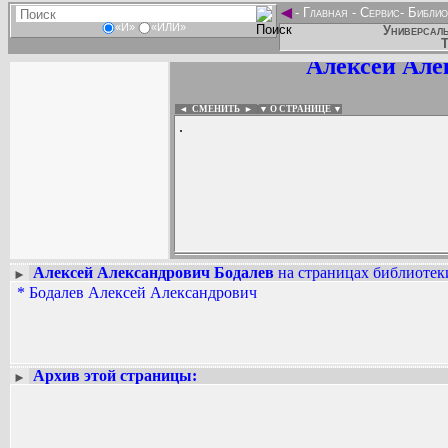
◄
-
Главная
-
Сервис
-
Библио
«И»
«ИЛИ»
Универсаль
Т
Алексей Але
◄ СМЕНИТЬ
►
|
▼ О СТРАНИЦЕ ▼
.
Алексей Александрович Бодалев
на страницах библиотеки
►
*
Бодалев Алексей Александрович
Вадим Ершов...
...
СПИСОК НЕКОТОРЫХ ОЦИФРОВА
...
Архив этой страницы:
►