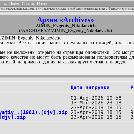
тека
-
Поиск
-
Справка
-
Почта
иверсальная библиотека, портал создателей электронных книг. Только для не
Архив «Archives»
ZIMIN_Evgeniy_Nikolaevich
(/ARCHIVES/Z/ZIMIN_Evgeniy_Nikolaevich/)
IMIN_Evgeniy_Nikolaevich/.
ически. Все названия папок в нем даны латиницей, а назван
ые не выложены открыто на страницы библиотеки. Это могут
его качества не могут быть рекомендованы пользователям д
вателей, например издания на языках других стран и народов.
Дата загрузки
Р
yatiy_.(1981).[djv].zip
[djv].zip