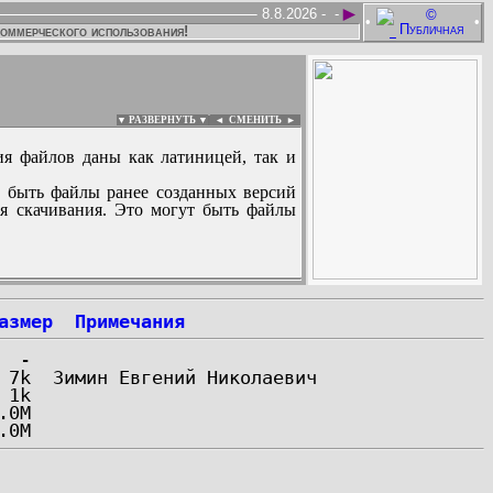
►
8.8.2026 -
-
•
•
коммерческого использования!
▼ РАЗВЕРНУТЬ ▼
|
◄
СМЕНИТЬ ►
ия файлов даны как латиницей, так и
 быть файлы ранее созданных версий
ля скачивания. Это могут быть файлы
:
азмер
Примечания