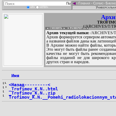
◄
-
Главная
-
Сервис
-
Библио
Универсальна
«И»
«ИЛИ»
Архи
TROFIMOV
(/ARCHIVES/T/TRO
◄ СМЕНИТЬ
►
|
▼ РАЗВЕРНУТЬ ▼
Архив текущей папки:
/ARCHIVES/T/
Архив формируется сервером автомати
а названия файлов даны как латиницей
В Архиве можно найти файлы, которы
Это могут быть файлы ранее созданны
качества не могут быть рекомендован
файлы изданий не для широкого кру
других стран и народов.
 Имя
...
<Назад---------<
_Trofimov_K.N..html
_Trofimov_K.N..zip
Trofimov_K.N.__Pomehi_radiolokacionnym_st