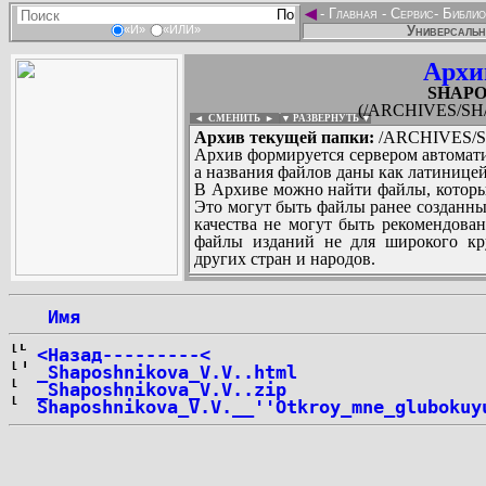
◄
-
Главная
-
Сервис
-
Библио
Универсальн
«И»
«ИЛИ»
Архи
SHAPO
(/ARCHIVES/S
◄ СМЕНИТЬ
►
|
▼ РАЗВЕРНУТЬ ▼
Архив текущей папки:
/ARCHIVES/S
Архив формируется сервером автомати
а названия файлов даны как латиницей
В Архиве можно найти файлы, которы
Это могут быть файлы ранее созданны
качества не могут быть рекомендован
файлы изданий не для широкого кру
других стран и народов.
 Имя
...
<Назад---------<
_Shaposhnikova_V.V..html
_Shaposhnikova_V.V..zip
Shaposhnikova_V.V.__''Otkroy_mne_glubokuy