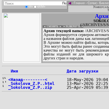
◄
-
Главная
-
Сервис
-
Библио
Универсаль
«И»
«ИЛИ»
Т
Архи
SOKOLO
(/ARCHIVES/S/S
◄ СМЕНИТЬ
►
|
▼ РАЗВЕРНУТЬ ▼
Архив текущей папки:
/ARCHIVES/S/
Архив формируется сервером автомати
а названия файлов даны как латиницей
В Архиве можно найти файлы, которы
Это могут быть файлы ранее созданны
качества не могут быть рекомендован
файлы изданий не для широкого кру
других стран и народов.
 Имя
Дата загрузки
...
<Назад---------<
_Sokolova_Z.P..html
_Sokolova_Z.P..zip