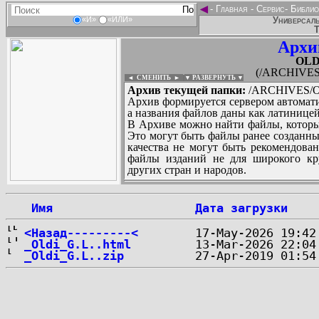
◄
-
Главная
-
Сервис
-
Библио
Универсаль
«И»
«ИЛИ»
Т
Архи
OLD
(/ARCHIVES
◄ СМЕНИТЬ
►
|
▼ РАЗВЕРНУТЬ ▼
Архив текущей папки:
/ARCHIVES/O/
Архив формируется сервером автомати
а названия файлов даны как латиницей
В Архиве можно найти файлы, которы
Это могут быть файлы ранее созданны
качества не могут быть рекомендован
файлы изданий не для широкого кру
других стран и народов.
 Имя
Дата загрузки
...
<Назад---------<
_Oldi_G.L..html
_Oldi_G.L..zip