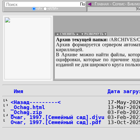
◄
-
Главная
-
Сервис
-
Библио
Ун
«И»
«ИЛИ»
◄ СМЕНИТЬ
►
|
▼ РАЗВЕРНУТЬ ▼
Архив текущей папки:
/ARCHIVES/O/''
Архив формируется сервером автомат
кириллицей.
В Архиве можно найти файлы, котор
оцифровки, которые по причине худш
изданий не для широкого круга пользо
...
 Имя
Дата загру
<Назад---------<
_Ochag.html
_Ochag.zip
Очаг, 1997.[Семейный сад].djvu
Очаг, 1997.[Семейный сад].pdf