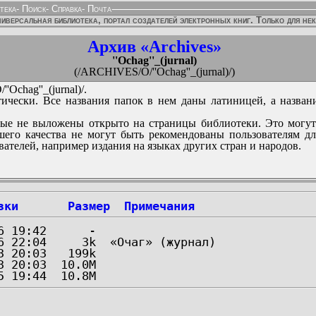
тека
-
Поиск
-
Справка
-
Почта
иверсальная библиотека, портал создателей электронных книг. Только для не
Архив «Archives»
''Ochag''_(jurnal)
(/ARCHIVES/O/''Ochag''_(jurnal)/)
Ochag''_(jurnal)/.
ически. Все названия папок в нем даны латиницей, а назван
ые не выложены открыто на страницы библиотеки. Это могут
его качества не могут быть рекомендованы пользователям д
вателей, например издания на языках других стран и народов.
зки
Размер
Примечания