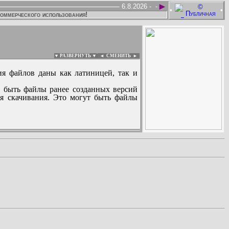
►
6.8.2026 -
-
•
•
коммерческого использования!
▼ РАЗВЕРНУТЬ ▼
|
◄
СМЕНИТЬ ►
ия файлов даны как латиницей, так и
 быть файлы ранее созданных версий
ля скачивания. Это могут быть файлы
: