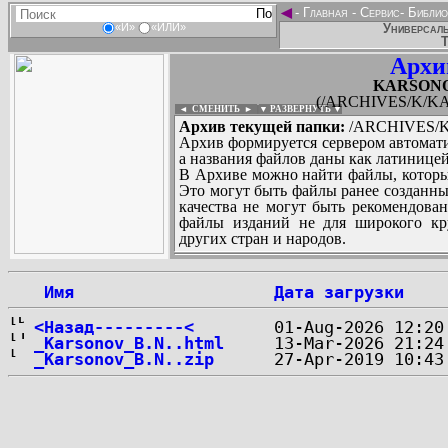
◄
-
Главная
-
Сервис
-
Библио
Универсаль
«И»
«ИЛИ»
Т
Архи
KARSONOV
(/ARCHIVES/K/KAR
◄ СМЕНИТЬ
►
|
▼ РАЗВЕРНУТЬ ▼
Архив текущей папки:
/ARCHIVES/K/
Архив формируется сервером автомати
а названия файлов даны как латиницей
В Архиве можно найти файлы, которы
Это могут быть файлы ранее созданны
качества не могут быть рекомендован
файлы изданий не для широкого кру
других стран и народов.
 Имя
Дата загрузки
...
<Назад---------<
_Karsonov_B.N..html
_Karsonov_B.N..zip