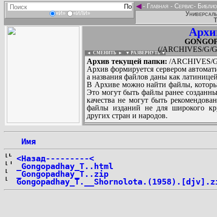
◄
-
Главная
-
Сервис
-
Библио
Универсаль
«И»
«ИЛИ»
Т
Архи
GONGOP
(/ARCHIVES/G/
◄ СМЕНИТЬ
►
|
▼ РАЗВЕРНУТЬ ▼
Архив текущей папки:
/ARCHIVES/G
Архив формируется сервером автомати
а названия файлов даны как латиницей
В Архиве можно найти файлы, которы
Это могут быть файлы ранее созданны
качества не могут быть рекомендован
файлы изданий не для широкого кру
других стран и народов.
 Имя
...
<Назад---------<
_Gongopadhay_T..html
_Gongopadhay_T..zip
Gongopadhay_T.__Shornolota.(1958).[djv].z