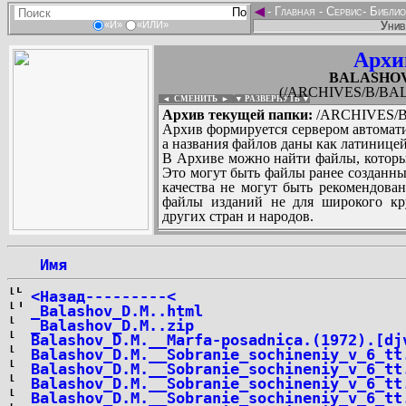
◄
-
Главная
-
Сервис
-
Библио
Унив
«И»
«ИЛИ»
Архи
BALASHOV_
(/ARCHIVES/B/BALA
◄ СМЕНИТЬ
►
|
▼ РАЗВЕРНУТЬ ▼
Архив текущей папки:
/ARCHIVES/B/
Архив формируется сервером автомати
а названия файлов даны как латиницей
В Архиве можно найти файлы, которы
Это могут быть файлы ранее созданны
качества не могут быть рекомендован
файлы изданий не для широкого кру
других стран и народов.
 Имя
...
<Назад---------<
_Balashov_D.M..html
_Balashov_D.M..zip
Balashov_D.M.__Marfa-posadnica.(1972).[dj
Balashov_D.M.__Sobranie_sochineniy_v_6_tt
Balashov_D.M.__Sobranie_sochineniy_v_6_tt
Balashov_D.M.__Sobranie_sochineniy_v_6_tt
Balashov_D.M.__Sobranie_sochineniy_v_6_tt