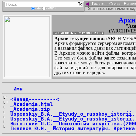
◄
-
Главная
-
Сервис
-
Библио
Универсальная библиотека,
«И»
«ИЛИ»
Архи
''Aca
(/ARCHIVES/A
◄ СМЕНИТЬ
►
|
▼ РАЗВЕРНУТЬ ▼
Архив текущей папки:
/ARCHIVES/A/''
Архив формируется сервером автомати
а названия файлов даны как латиницей
В Архиве можно найти файлы, которы
Это могут быть файлы ранее созданны
качества не могут быть рекомендован
файлы изданий не для широкого кру
других стран и народов.
 Имя
...
<Назад---------<
_Academia.html
_Academia.zip
Uspenskiy_B.A.__Etyudy_o_russkoy_istorii.
Uspenskiy_B.A.__Etyudy_o_russkoy_istorii.
Выготский Л.С._ Психология искусства.(200
Тынянов Ю.Н._ История литературы. Критика