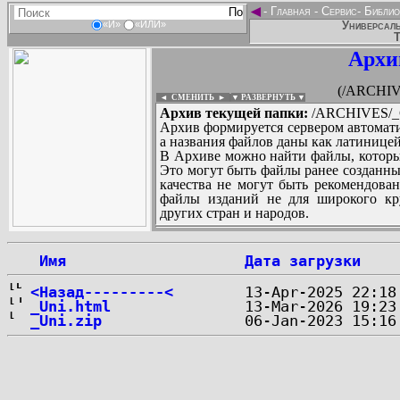
◄
-
Главная
-
Сервис
-
Библио
Универсаль
«И»
«ИЛИ»
Т
Архи
(/ARCHIV
◄ СМЕНИТЬ
►
|
▼ РАЗВЕРНУТЬ ▼
Архив текущей папки:
/ARCHIVES/_
Архив формируется сервером автомати
а названия файлов даны как латиницей
В Архиве можно найти файлы, которы
Это могут быть файлы ранее созданны
качества не могут быть рекомендован
файлы изданий не для широкого кру
других стран и народов.
 Имя
Дата загрузки
...
<Назад---------<
_Uni.html
_Uni.zip