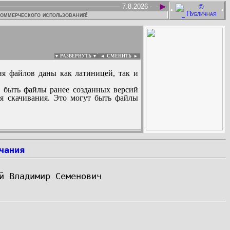
►
7.8.2026 -
-
•
•
коммерческого использования!
▼ РАЗВЕРНУТЬ ▼
|
◄
СМЕНИТЬ ►
ия файлов даны как латиницей, так и
 быть файлы ранее созданных версий
ля скачивания. Это могут быть файлы
:
чания