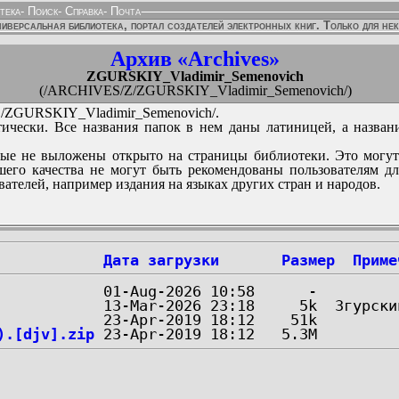
тека
-
Поиск
-
Справка
-
Почта
иверсальная библиотека, портал создателей электронных книг. Только для не
Архив «Archives»
ZGURSKIY_Vladimir_Semenovich
(/ARCHIVES/Z/ZGURSKIY_Vladimir_Semenovich/)
ZGURSKIY_Vladimir_Semenovich/.
ически. Все названия папок в нем даны латиницей, а назван
ые не выложены открыто на страницы библиотеки. Это могут
его качества не могут быть рекомендованы пользователям д
вателей, например издания на языках других стран и народов.
Дата загрузки
Размер
Приме
).[djv].zip