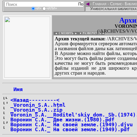
◄
-
Главная
-
Сервис
-
Библио
Универсальная библиотека
«И»
«ИЛИ»
Архи
VORONIN_
(/ARCHIVES/V/VO
◄ СМЕНИТЬ
►
|
▼ РАЗВЕРНУТЬ ▼
Архив текущей папки:
/ARCHIVES/V/
Архив формируется сервером автомати
а названия файлов даны как латиницей
В Архиве можно найти файлы, которы
Это могут быть файлы ранее созданны
качества не могут быть рекомендован
файлы изданий не для широкого кру
других стран и народов.
 Имя
...
<Назад---------<
_Voronin_S.A..html
_Voronin_S.A..zip
Voronin_S.A.__Roditel'skiy_dom._Sb.(1974)
Воронин С.А._ Две жизни.(1980).pdf
Воронин С.А._ На своей земле.(1949).djvu
Воронин С.А._ На своей земле.(1949).pdf