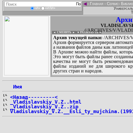
◄
-
Главная
-
Сервис
-
Библио
Универсаль
«И»
«ИЛИ»
Т
Архи
VLADISLAVSKIY
(/ARCHIVES/V/VLADISL
◄ СМЕНИТЬ
►
|
▼ РАЗВЕРНУТЬ ▼
Архив текущей папки:
/ARCHIVES/V/
Архив формируется сервером автомати
а названия файлов даны как латиницей
В Архиве можно найти файлы, которы
Это могут быть файлы ранее созданны
качества не могут быть рекомендован
файлы изданий не для широкого кру
других стран и народов.
 Имя
...
<Назад---------<
_Vladislavskiy_V.Z..html
_Vladislavskiy_V.Z..zip
Vladislavskiy_V.Z.__Esli_ty_mujchina.(199