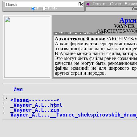
◄
-
Главная
-
Сервис
-
Библио
Ун
«И»
«ИЛИ»
Архи
VAYNER_A
(/ARCHIVES/V/VA
◄ СМЕНИТЬ
►
|
▼ РАЗВЕРНУТЬ ▼
Архив текущей папки:
/ARCHIVES/V/
Архив формируется сервером автомати
а названия файлов даны как латиницей
В Архиве можно найти файлы, которы
Это могут быть файлы ранее созданны
качества не могут быть рекомендован
файлы изданий не для широкого кру
других стран и народов.
 Имя
...
<Назад---------<
_Vayner_A.L..html
_Vayner_A.L..zip
Vayner_A.L...__Tvorec_shekspirovskih_dram