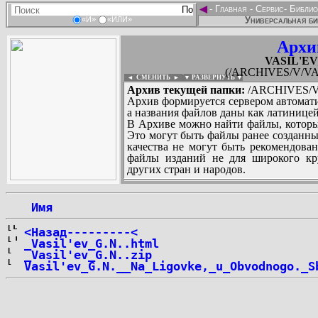
◄
-
Главная
-
Сервис
-
Библио
Универсальная би
«И»
«ИЛИ»
Архи
VASIL'EV_
(/ARCHIVES/V/VAS
◄ СМЕНИТЬ
►
|
▼ РАЗВЕРНУТЬ ▼
Архив текущей папки:
/ARCHIVES/V/
Архив формируется сервером автомати
а названия файлов даны как латиницей
В Архиве можно найти файлы, которы
Это могут быть файлы ранее созданны
качества не могут быть рекомендован
файлы изданий не для широкого кру
других стран и народов.
 Имя
...
<Назад---------<
_Vasil'ev_G.N..html
_Vasil'ev_G.N..zip
Vasil'ev_G.N.__Na_Ligovke,_u_Obvodnogo._S