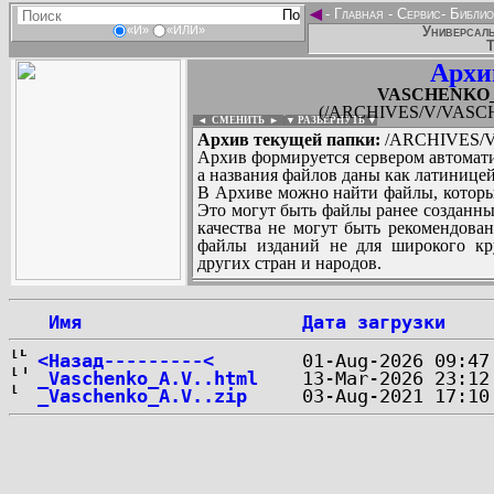
◄
-
Главная
-
Сервис
-
Библио
Универсаль
«И»
«ИЛИ»
Т
Архи
VASCHENKO_Al
(/ARCHIVES/V/VASCHE
◄ СМЕНИТЬ
►
|
▼ РАЗВЕРНУТЬ ▼
Архив текущей папки:
/ARCHIVES/V/
Архив формируется сервером автомати
а названия файлов даны как латиницей
В Архиве можно найти файлы, которы
Это могут быть файлы ранее созданны
качества не могут быть рекомендован
файлы изданий не для широкого кру
других стран и народов.
 Имя
Дата загрузки
...
<Назад---------<
_Vaschenko_A.V..html
_Vaschenko_A.V..zip