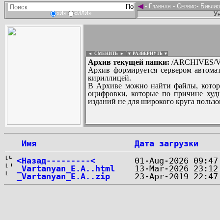
◄
-
Главная
-
Сервис
-
Библио
Ун
«И»
«ИЛИ»
◄ СМЕНИТЬ
►
|
▼ РАЗВЕРНУТЬ ▼
Архив текущей папки:
/ARCHIVES/V/
Архив формируется сервером автомат
кириллицей.
В Архиве можно найти файлы, котор
оцифровки, которые по причине худш
изданий не для широкого круга пользо
...
 Имя
Дата загрузки
<Назад---------<
_Vartanyan_E.A..html
_Vartanyan_E.A..zip