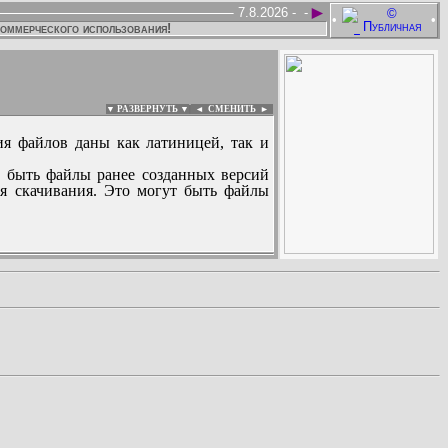
►
7.8.2026 -
-
•
•
коммерческого использования!
▼ РАЗВЕРНУТЬ ▼
|
◄
СМЕНИТЬ ►
ия файлов даны как латиницей, так и
 быть файлы ранее созданных версий
ля скачивания. Это могут быть файлы
: