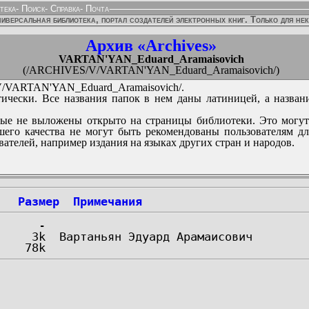
тека
-
Поиск
-
Справка
-
Почта
иверсальная библиотека, портал создателей электронных книг. Только для не
Архив «Archives»
VARTAN'YAN_Eduard_Aramaisovich
(/ARCHIVES/V/VARTAN'YAN_Eduard_Aramaisovich/)
VARTAN'YAN_Eduard_Aramaisovich/.
ически. Все названия папок в нем даны латиницей, а назван
ые не выложены открыто на страницы библиотеки. Это могут
его качества не могут быть рекомендованы пользователям д
вателей, например издания на языках других стран и народов.
Размер
Примечания