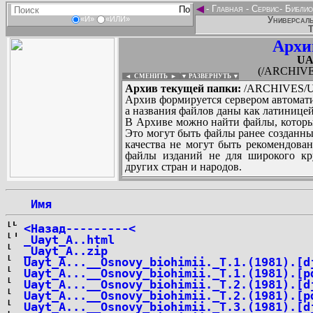
◄
-
Главная
-
Сервис
-
Библио
Универсаль
«И»
«ИЛИ»
Т
Архи
UA
(/ARCHIVE
◄ СМЕНИТЬ
►
|
▼ РАЗВЕРНУТЬ ▼
Архив текущей папки:
/ARCHIVES/U
Архив формируется сервером автомати
а названия файлов даны как латиницей
В Архиве можно найти файлы, которы
Это могут быть файлы ранее созданны
качества не могут быть рекомендован
файлы изданий не для широкого кру
других стран и народов.
 Имя
...
<Назад---------<
_Uayt_A..html
_Uayt_A..zip
Uayt_A...__Osnovy_biohimii._T.1.(1981).[d
Uayt_A...__Osnovy_biohimii._T.1.(1981).[p
Uayt_A...__Osnovy_biohimii._T.2.(1981).[d
Uayt_A...__Osnovy_biohimii._T.2.(1981).[p
Uayt_A...__Osnovy_biohimii._T.3.(1981).[d