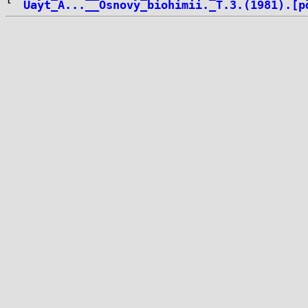
Uayt_A...__Osnovy_biohimii._T.3.(1981).[p