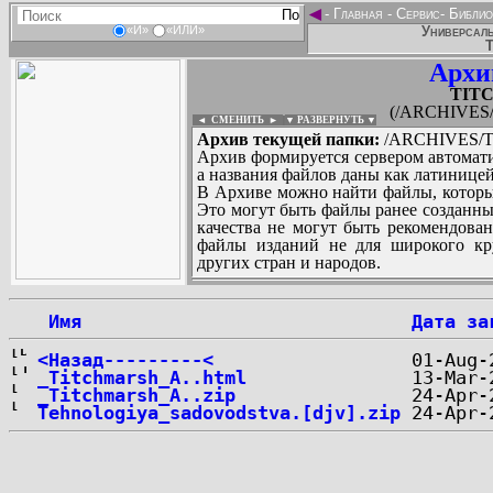
◄
-
Главная
-
Сервис
-
Библио
Универсаль
«И»
«ИЛИ»
Т
Архи
TIT
(/ARCHIVES
◄ СМЕНИТЬ
►
|
▼ РАЗВЕРНУТЬ ▼
Архив текущей папки:
/ARCHIVES/T
Архив формируется сервером автомати
а названия файлов даны как латиницей
В Архиве можно найти файлы, которы
Это могут быть файлы ранее созданны
качества не могут быть рекомендован
файлы изданий не для широкого кру
других стран и народов.
 Имя
Дата за
...
<Назад---------<
_Titchmarsh_A..html
_Titchmarsh_A..zip
Tehnologiya_sadovodstva.[djv].zip