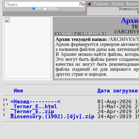
◄
-
Главная
-
Сервис
-
Библио
Универсаль
«И»
«ИЛИ»
Т
Архи
TE
(/ARCHIVE
◄ СМЕНИТЬ
►
|
▼ РАЗВЕРНУТЬ ▼
Архив текущей папки:
/ARCHIVES/T/
Архив формируется сервером автомати
а названия файлов даны как латиницей
В Архиве можно найти файлы, которы
Это могут быть файлы ранее созданны
качества не могут быть рекомендован
файлы изданий не для широкого кру
других стран и народов.
 Имя
Дата загрузки
...
<Назад---------<
_Terner_E..html
_Terner_E..zip
Biosensory.(1992).[djv].zip