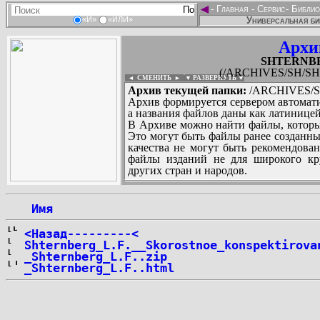
◄
-
Главная
-
Сервис
-
Библио
Универсальная би
«И»
«ИЛИ»
Архи
SHTERNBER
(/ARCHIVES/SH/SHT
◄ СМЕНИТЬ
►
|
▼ РАЗВЕРНУТЬ ▼
Архив текущей папки:
/ARCHIVES/SH
Архив формируется сервером автомати
а названия файлов даны как латиницей
В Архиве можно найти файлы, которы
Это могут быть файлы ранее созданны
качества не могут быть рекомендован
файлы изданий не для широкого кру
других стран и народов.
 Имя
...
<Назад---------<
Shternberg_L.F.__Skorostnoe_konspektirova
_Shternberg_L.F..zip
_Shternberg_L.F..html