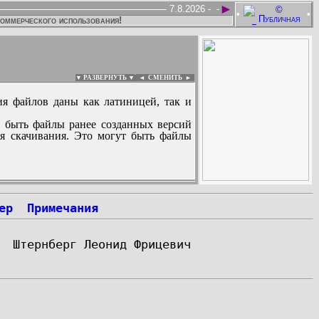
►
7.8.2026 -
-
•
•
коммерческого использования!
▼ РАЗВЕРНУТЬ ▼
|
◄
СМЕНИТЬ ►
ия файлов даны как латиницей, так и
 быть файлы ранее созданных версий
ля скачивания. Это могут быть файлы
:
ер
Примечания