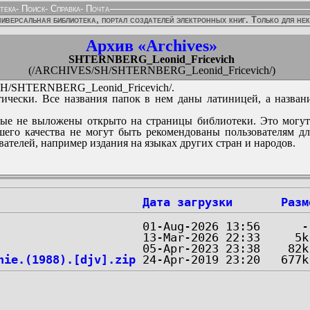
тека
-
Поиск
-
Справка
-
Почта
иверсальная библиотека, портал создателей электронных книг. Только для не
Архив «Archives»
SHTERNBERG_Leonid_Fricevich
(/ARCHIVES/SH/SHTERNBERG_Leonid_Fricevich/)
/SHTERNBERG_Leonid_Fricevich/.
ически. Все названия папок в нем даны латиницей, а назван
ые не выложены открыто на страницы библиотеки. Это могут
его качества не могут быть рекомендованы пользователям д
вателей, например издания на языках других стран и народов.
Дата загрузки
Разм
nie.(1988).[djv].zip