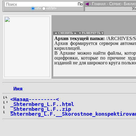
◄
-
Главная
-
Сервис
-
Библио
Ун
«И»
«ИЛИ»
◄ СМЕНИТЬ
►
|
▼ РАЗВЕРНУТЬ ▼
Архив текущей папки:
/ARCHIVES/SH
Архив формируется сервером автомат
кириллицей.
В Архиве можно найти файлы, котор
оцифровки, которые по причине худш
изданий не для широкого круга пользо
...
 Имя
<Назад---------<
_Shternberg_L.F..html
_Shternberg_L.F..zip
Shternberg_L.F.__Skorostnoe_konspektirova