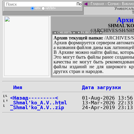
◄
-
Главная
-
Сервис
-
Библио
Универсаль
«И»
«ИЛИ»
Т
Архи
SHMAL'KO_A
(/ARCHIVES/SH/SHM
◄ СМЕНИТЬ
►
|
▼ РАЗВЕРНУТЬ ▼
Архив текущей папки:
/ARCHIVES/SH
Архив формируется сервером автомати
а названия файлов даны как латиницей
В Архиве можно найти файлы, которы
Это могут быть файлы ранее созданны
качества не могут быть рекомендован
файлы изданий не для широкого кру
других стран и народов.
 Имя
Дата загрузки
...
<Назад---------<
_Shmal'ko_A.V..html
_Shmal'ko_A.V..zip