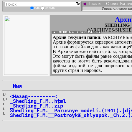
◄
-
Главная
-
Сервис
-
Библио
Универсальная би
«И»
«ИЛИ»
Архи
SHEDLING_Fe
(/ARCHIVES/SH/SHEDL
◄ СМЕНИТЬ
►
|
▼ РАЗВЕРНУТЬ ▼
Архив текущей папки:
/ARCHIVES/SH
Архив формируется сервером автомати
а названия файлов даны как латиницей
В Архиве можно найти файлы, которы
Это могут быть файлы ранее созданны
качества не могут быть рекомендован
файлы изданий не для широкого кру
других стран и народов.
 Имя
...
<Назад---------<
_Shedling_F.M..html
_Shedling_F.M..zip
Shedling_F.M.__Parusnye_modeli.(1941).[dj
Shedling_F.M.__Postroyka_shlyupok._Ch.2.(