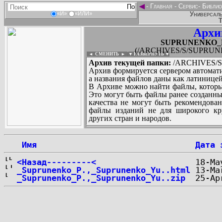
◄
-
Главная
-
Сервис
-
Библио
Универсаль
«И»
«ИЛИ»
Т
Архи
SUPRUNENKO_P
(/ARCHIVES/S/SUPRUN
◄ СМЕНИТЬ
►
|
▼ РАЗВЕРНУТЬ ▼
Архив текущей папки:
/ARCHIVES/S
Архив формируется сервером автомати
а названия файлов даны как латиницей
В Архиве можно найти файлы, которы
Это могут быть файлы ранее созданны
качества не могут быть рекомендован
файлы изданий не для широкого кру
других стран и народов.
 Имя
Дата 
...
<Назад---------<
_Suprunenko_P.,_Suprunenko_Yu..html
_Suprunenko_P.,_Suprunenko_Yu..zip