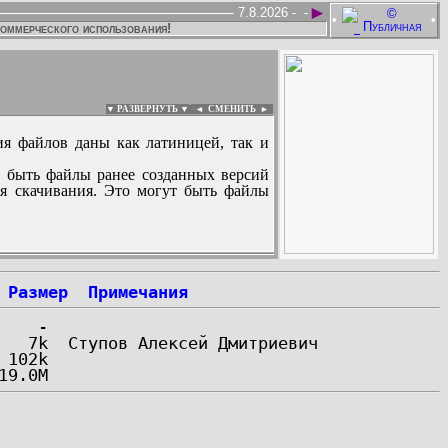
►
7.8.2026 -
-
•
•
коммерческого использования!
▼ РАЗВЕРНУТЬ ▼
|
◄
СМЕНИТЬ ►
ия файлов даны как латиницей, так и
 быть файлы ранее созданных версий
ля скачивания. Это могут быть файлы
:
Размер
Примечания