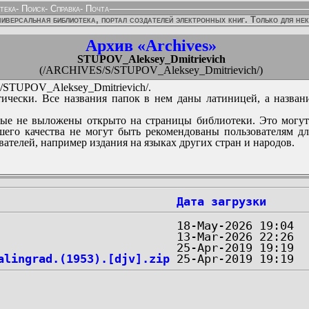
тека
-
Поиск
-
Справка
-
Почта
иверсальная библиотека, портал создателей электронных книг. Только для не
Архив «Archives»
STUPOV_Aleksey_Dmitrievich
(/ARCHIVES/S/STUPOV_Aleksey_Dmitrievich/)
STUPOV_Aleksey_Dmitrievich/.
ически. Все названия папок в нем даны латиницей, а назван
ые не выложены открыто на страницы библиотеки. Это могут
его качества не могут быть рекомендованы пользователям д
вателей, например издания на языках других стран и народов.
Дата загрузки
alingrad.(1953).[djv].zip