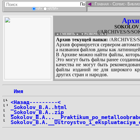
◄
-
Главная
-
Сервис
-
Библио
«И»
«ИЛИ»
Архи
SOKOLOV_B
(/ARCHIVES/S/SOK
◄ СМЕНИТЬ
►
|
▼ РАЗВЕРНУТЬ ▼
Архив текущей папки:
/ARCHIVES/S/
Архив формируется сервером автомати
а названия файлов даны как латиницей
В Архиве можно найти файлы, которы
Это могут быть файлы ранее созданны
качества не могут быть рекомендован
файлы изданий не для широкого кру
других стран и народов.
 Имя
...
<Назад---------<
_Sokolov_B.A..html
_Sokolov_B.A..zip
Sokolov_B.A...__Praktikum_po_metalloobrab
Sokolov_B.A.__Ustroystvo_i_ekspluataciya_