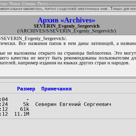
тека
-
Поиск
-
Справка
-
Почта
иверсальная библиотека, портал создателей электронных книг. Только для не
Архив «Archives»
SEVERIN_Evgeniy_Sergeevich
(/ARCHIVES/S/SEVERIN_Evgeniy_Sergeevich/)
SEVERIN_Evgeniy_Sergeevich/.
ически. Все названия папок в нем даны латиницей, а назван
ые не выложены открыто на страницы библиотеки. Это могут
его качества не могут быть рекомендованы пользователям д
вателей, например издания на языках других стран и народов.
Размер
Примечания