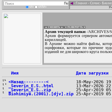
◄
-
Главная
-
Сервис
-
Библио
Ун
«И»
«ИЛИ»
◄ СМЕНИТЬ
►
|
▼ РАЗВЕРНУТЬ ▼
Архив текущей папки:
/ARCHIVES/S/
Архив формируется сервером автомат
кириллицей.
В Архиве можно найти файлы, котор
оцифровки, которые по причине худш
изданий не для широкого круга пользо
...
 Имя
Дата загрузки
<Назад---------<
_Severin_E.S..html
_Severin_E.S..zip
Biohimiya.(2001).[djv].zip