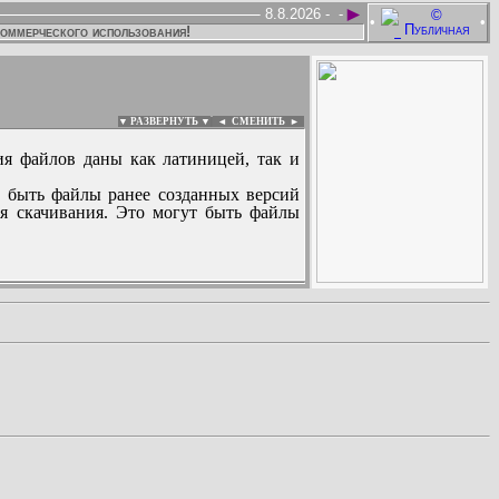
►
8.8.2026 -
-
•
•
коммерческого использования!
▼ РАЗВЕРНУТЬ ▼
|
◄
СМЕНИТЬ ►
ия файлов даны как латиницей, так и
 быть файлы ранее созданных версий
ля скачивания. Это могут быть файлы
: