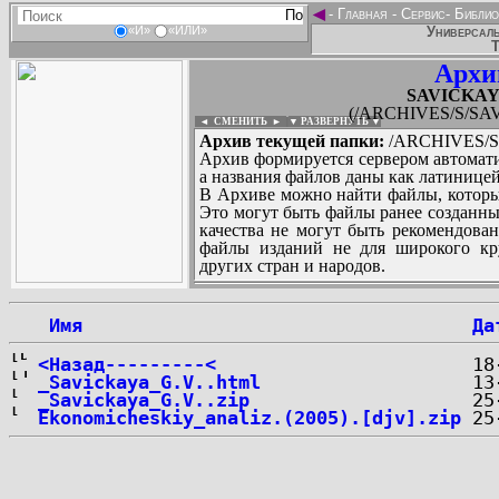
◄
-
Главная
-
Сервис
-
Библио
Универсаль
«И»
«ИЛИ»
Т
Архи
SAVICKAYA_
(/ARCHIVES/S/SAVI
◄ СМЕНИТЬ
►
|
▼ РАЗВЕРНУТЬ ▼
Архив текущей папки:
/ARCHIVES/S/
Архив формируется сервером автомати
а названия файлов даны как латиницей
В Архиве можно найти файлы, которы
Это могут быть файлы ранее созданны
качества не могут быть рекомендован
файлы изданий не для широкого кру
других стран и народов.
 Имя
Да
...
<Назад---------<
_Savickaya_G.V..html
_Savickaya_G.V..zip
Ekonomicheskiy_analiz.(2005).[djv].zip