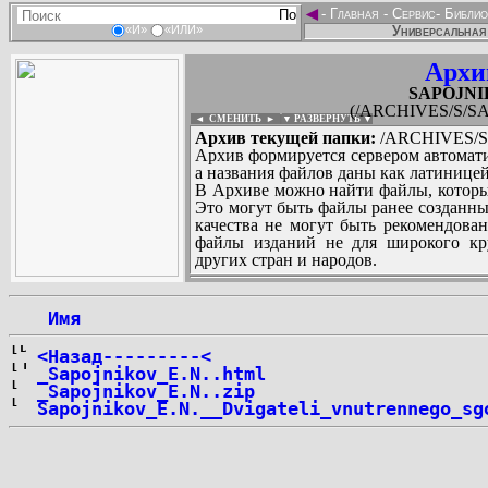
◄
-
Главная
-
Сервис
-
Библио
Универсальная 
«И»
«ИЛИ»
Архи
SAPOJNIK
(/ARCHIVES/S/SA
◄ СМЕНИТЬ
►
|
▼ РАЗВЕРНУТЬ ▼
Архив текущей папки:
/ARCHIVES/S/
Архив формируется сервером автомати
а названия файлов даны как латиницей
В Архиве можно найти файлы, которы
Это могут быть файлы ранее созданны
качества не могут быть рекомендован
файлы изданий не для широкого кру
других стран и народов.
 Имя
...
<Назад---------<
_Sapojnikov_E.N..html
_Sapojnikov_E.N..zip
Sapojnikov_E.N.__Dvigateli_vnutrennego_sg