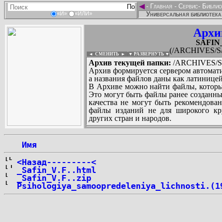
◄
-
Главная
-
Сервис
-
Библио
Универсальная библиотека
«И»
«ИЛИ»
Архи
SAFIN_
(/ARCHIVES/S/
◄ СМЕНИТЬ
►
|
▼ РАЗВЕРНУТЬ ▼
Архив текущей папки:
/ARCHIVES/S/S
Архив формируется сервером автомати
а названия файлов даны как латиницей
В Архиве можно найти файлы, которы
Это могут быть файлы ранее созданны
качества не могут быть рекомендован
файлы изданий не для широкого кру
других стран и народов.
 Имя
...
<Назад---------<
_Safin_V.F..html
_Safin_V.F..zip
Psihologiya_samoopredeleniya_lichnosti.(1