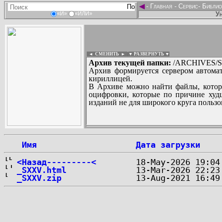
◄
-
Главная
-
Сервис
-
Библио
Ун
«И»
«ИЛИ»
◄ СМЕНИТЬ
►
|
▼ РАЗВЕРНУТЬ ▼
Архив текущей папки:
/ARCHIVES/S/''
Архив формируется сервером автомат
кириллицей.
В Архиве можно найти файлы, котор
оцифровки, которые по причине худш
изданий не для широкого круга пользо
...
 Имя
Дата загрузки
<Назад---------<
_SXXV.html
_SXXV.zip