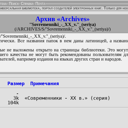
тека
-
Поиск
-
Справка
-
Почта
иверсальная библиотека, портал создателей электронных книг. Только для не
Архив «Archives»
''Sovremenniki_-_XX_v.''_(seriya)
(/ARCHIVES/S/''Sovremenniki_-_XX_v.''_(seriya)/)
Sovremenniki_-_XX_v.''_(seriya)/.
ически. Все названия папок в нем даны латиницей, а назван
ые не выложены открыто на страницы библиотеки. Это могут
его качества не могут быть рекомендованы пользователям д
вателей, например издания на языках других стран и народов.
Размер
Примечания