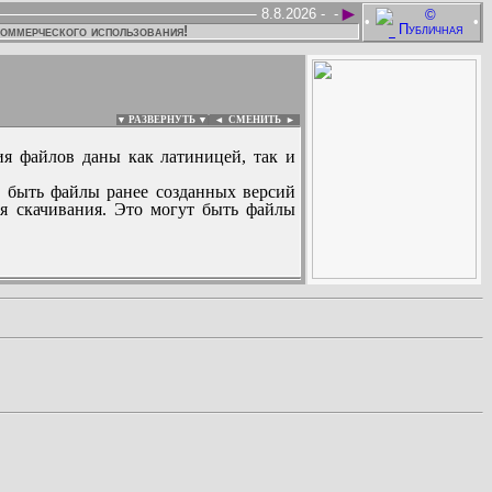
►
8.8.2026 -
-
•
•
коммерческого использования!
▼ РАЗВЕРНУТЬ ▼
|
◄
СМЕНИТЬ ►
ия файлов даны как латиницей, так и
 быть файлы ранее созданных версий
ля скачивания. Это могут быть файлы
: