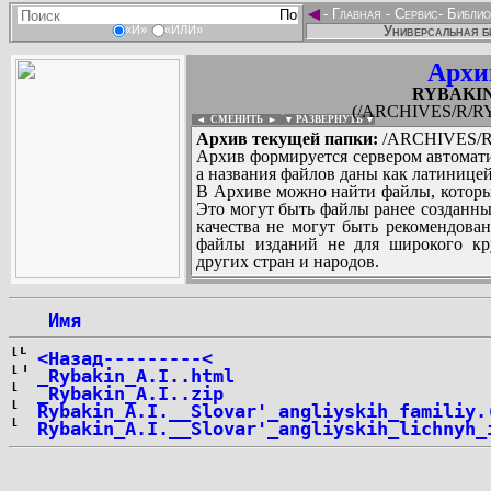
◄
-
Главная
-
Сервис
-
Библио
Универсальная б
«И»
«ИЛИ»
Архи
RYBAKIN_
(/ARCHIVES/R/RY
◄ СМЕНИТЬ
►
|
▼ РАЗВЕРНУТЬ ▼
Архив текущей папки:
/ARCHIVES/R/
Архив формируется сервером автомати
а названия файлов даны как латиницей
В Архиве можно найти файлы, которы
Это могут быть файлы ранее созданны
качества не могут быть рекомендован
файлы изданий не для широкого кру
других стран и народов.
 Имя
...
<Назад---------<
_Rybakin_A.I..html
_Rybakin_A.I..zip
Rybakin_A.I.__Slovar'_angliyskih_familiy.
Rybakin_A.I.__Slovar'_angliyskih_lichnyh_