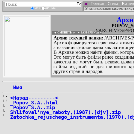
◄
-
Главная
-
Сервис
-
Библио
Универсальная библиотека, 
«И»
«ИЛИ»
Архи
POPOV_Ser
(/ARCHIVES/P/POP
◄ СМЕНИТЬ
►
|
▼ РАЗВЕРНУТЬ ▼
Архив текущей папки:
/ARCHIVES/P/
Архив формируется сервером автомати
а названия файлов даны как латиницей
В Архиве можно найти файлы, которы
Это могут быть файлы ранее созданны
качества не могут быть рекомендован
файлы изданий не для широкого кру
других стран и народов.
 Имя
...
<Назад---------<
_Popov_S.A..html
_Popov_S.A..zip
Shlifoval'nye_raboty.(1987).[djv].zip
Zatochka_rejuschego_instrumenta.(1970).[d