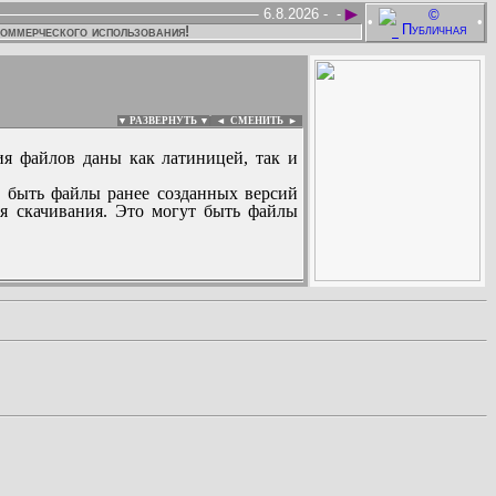
►
6.8.2026 -
-
•
•
коммерческого использования!
▼ РАЗВЕРНУТЬ ▼
|
◄
СМЕНИТЬ ►
ия файлов даны как латиницей, так и
 быть файлы ранее созданных версий
ля скачивания. Это могут быть файлы
: