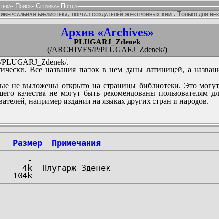
тека
-
Поиск
-
Справка
-
Почта
иверсальная библиотека, портал создателей электронных книг. Только для не
Архив «Archives»
PLUGARJ_Zdenek
(/ARCHIVES/P/PLUGARJ_Zdenek/)
/PLUGARJ_Zdenek/.
ически. Все названия папок в нем даны латиницей, а назван
ые не выложены открыто на страницы библиотеки. Это могут
его качества не могут быть рекомендованы пользователям д
вателей, например издания на языках других стран и народов.
Размер
Примечания