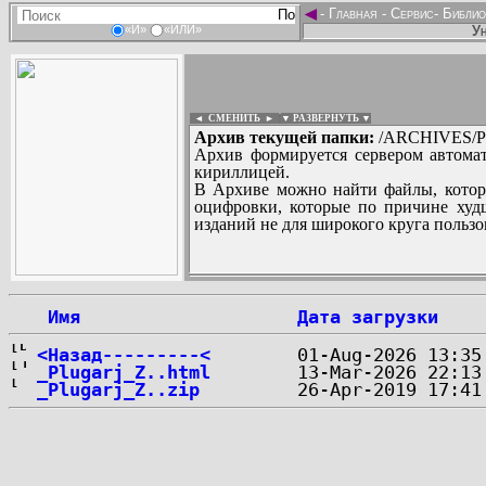
◄
-
Главная
-
Сервис
-
Библио
Ун
«И»
«ИЛИ»
◄ СМЕНИТЬ
►
|
▼ РАЗВЕРНУТЬ ▼
Архив текущей папки:
/ARCHIVES/P
Архив формируется сервером автомат
кириллицей.
В Архиве можно найти файлы, котор
оцифровки, которые по причине худш
изданий не для широкого круга пользо
...
 Имя
Дата загрузки
<Назад---------<
_Plugarj_Z..html
_Plugarj_Z..zip