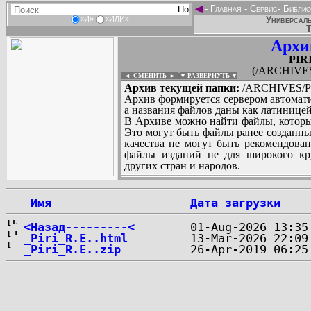
◄
-
Главная
-
Сервис
-
Библио
Универсаль
«И»
«ИЛИ»
Т
Архи
PIR
(/ARCHIVES/
◄ СМЕНИТЬ
►
|
▼ РАЗВЕРНУТЬ ▼
Архив текущей папки:
/ARCHIVES/P/P
Архив формируется сервером автомати
а названия файлов даны как латиницей
В Архиве можно найти файлы, которы
Это могут быть файлы ранее созданны
качества не могут быть рекомендован
файлы изданий не для широкого кру
других стран и народов.
 Имя
Дата загрузки
...
<Назад---------<
_Piri_R.E..html
_Piri_R.E..zip