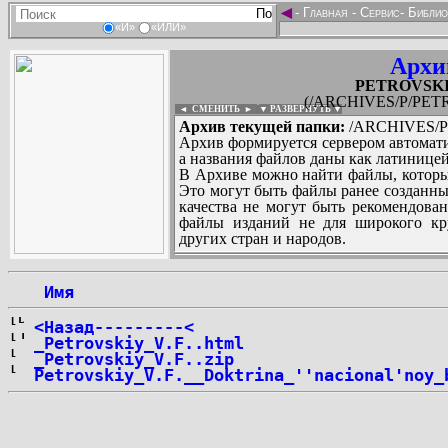
◄
-
Главная
-
Сервис
-
Библио
«И»
«ИЛИ»
Архи
PETROVSKIY
(/ARCHIVES/P/PETR
◄ СМЕНИТЬ
►
|
▼ РАЗВЕРНУТЬ ▼
Архив текущей папки:
/ARCHIVES/P/
Архив формируется сервером автомати
а названия файлов даны как латиницей
В Архиве можно найти файлы, которы
Это могут быть файлы ранее созданны
качества не могут быть рекомендован
файлы изданий не для широкого кру
других стран и народов.
 Имя
...
<Назад---------<
_Petrovskiy_V.F..html
_Petrovskiy_V.F..zip
Petrovskiy_V.F.__Doktrina_''nacional'noy_