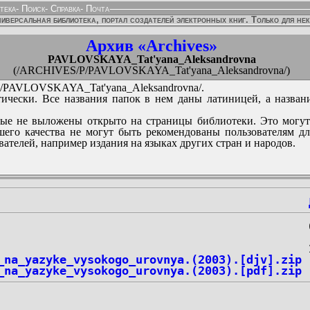
тека
-
Поиск
-
Справка
-
Почта
иверсальная библиотека, портал создателей электронных книг. Только для не
Архив «Archives»
PAVLOVSKAYA_Tat'yana_Aleksandrovna
(/ARCHIVES/P/PAVLOVSKAYA_Tat'yana_Aleksandrovna/)
PAVLOVSKAYA_Tat'yana_Aleksandrovna/.
ически. Все названия папок в нем даны латиницей, а назван
ые не выложены открыто на страницы библиотеки. Это могут
его качества не могут быть рекомендованы пользователям д
вателей, например издания на языках других стран и народов.
_na_yazyke_vysokogo_urovnya.(2003).[djv].zip
_na_yazyke_vysokogo_urovnya.(2003).[pdf].zip