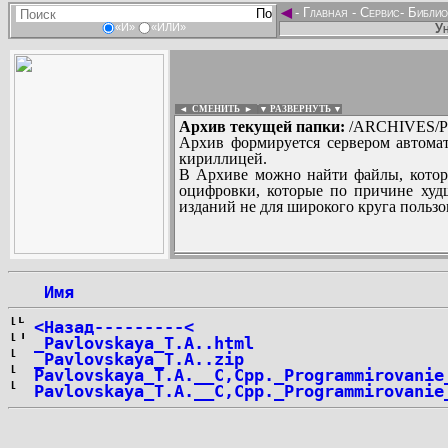
◄
-
Главная
-
Сервис
-
Библио
Ун
«И»
«ИЛИ»
◄ СМЕНИТЬ
►
|
▼ РАЗВЕРНУТЬ ▼
Архив текущей папки:
/ARCHIVES/P/
Архив формируется сервером автомат
кириллицей.
В Архиве можно найти файлы, котор
оцифровки, которые по причине худш
изданий не для широкого круга пользо
...
 Имя
<Назад---------<
_Pavlovskaya_T.A..html
_Pavlovskaya_T.A..zip
Pavlovskaya_T.A.__C,Cpp._Programmirovanie
Pavlovskaya_T.A.__C,Cpp._Programmirovanie