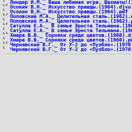
Линдер И.М._ Ваша любимая игра. Шахматы!(
Осокин В.Н._ Искусство правды.(1964).djvu
Осокин В.Н._ Искусство правды.(1964).pdf
Поповский М.А._ Целительная сталь.(1962).
Поповский М.А._ Целительная сталь.(1962).
Сатулла Е.А._ В семье Эрнста Тельмана.(19
Сатулла Е.А._ В семье Эрнста Тельмана.(19
Хмара В.В._ Сорняки среди цветов.(1960).d
Хмара В.В._ Сорняки среди цветов.(1960).p
Чернявский В.Г._ От У-2 до «Пуэбло».(1970
Чернявский В.Г._ От У-2 до «Пуэбло».(1970