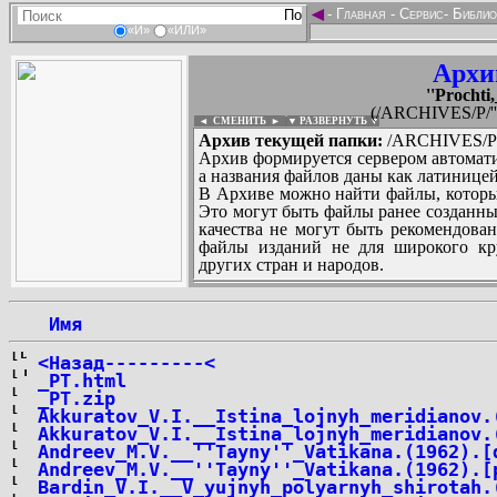
◄
-
Главная
-
Сервис
-
Библио
«И»
«ИЛИ»
Архи
''Prochti,
(/ARCHIVES/P/''Pr
◄ СМЕНИТЬ
►
|
▼ РАЗВЕРНУТЬ ▼
Архив текущей папки:
/ARCHIVES/P/''P
Архив формируется сервером автомати
а названия файлов даны как латиницей
В Архиве можно найти файлы, которы
Это могут быть файлы ранее созданны
качества не могут быть рекомендован
файлы изданий не для широкого кру
других стран и народов.
 Имя
...
<Назад---------<
_PT.html
_PT.zip
Akkuratov_V.I.__Istina_lojnyh_meridianov.
Akkuratov_V.I.__Istina_lojnyh_meridianov.
Andreev_M.V.__''Tayny''_Vatikana.(1962).[
Andreev_M.V.__''Tayny''_Vatikana.(1962).[
Bardin_V.I.__V_yujnyh_polyarnyh_shirotah.