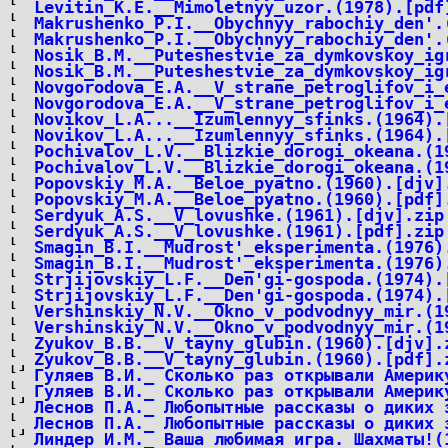
Levitin_K.E.__Mimoletnyy_uzor.(1978).[pdf
Makrushenko_P.I.__Obychnyy_rabochiy_den'.
Makrushenko_P.I.__Obychnyy_rabochiy_den'.
Nosik_B.M.__Puteshestvie_za_dymkovskoy_ig
Nosik_B.M.__Puteshestvie_za_dymkovskoy_ig
Novgorodova_E.A.__V_strane_petroglifov_i_
Novgorodova_E.A.__V_strane_petroglifov_i_
Novikov_L.A...__Izumlennyy_sfinks.(1964).
Novikov_L.A...__Izumlennyy_sfinks.(1964).
Pochivalov_L.V.__Blizkie_dorogi_okeana.(1
Pochivalov_L.V.__Blizkie_dorogi_okeana.(1
Popovskiy_M.A.__Beloe_pyatno.(1960).[djv]
Popovskiy_M.A.__Beloe_pyatno.(1960).[pdf]
Serdyuk_A.S.__V_lovushke.(1961).[djv].zip
Serdyuk_A.S.__V_lovushke.(1961).[pdf].zip
Smagin_B.I.__Mudrost'_eksperimenta.(1976)
Smagin_B.I.__Mudrost'_eksperimenta.(1976)
Strjijovskiy_L.F.__Den'gi-gospoda.(1974).
Strjijovskiy_L.F.__Den'gi-gospoda.(1974).
Vershinskiy_N.V.__Okno_v_podvodnyy_mir.(1
Vershinskiy_N.V.__Okno_v_podvodnyy_mir.(1
Zyukov_B.B.__V_tayny_glubin.(1960).[djv].
Zyukov_B.B.__V_tayny_glubin.(1960).[pdf].
Гуляев В.И._ Сколько раз открывали Америк
Гуляев В.И._ Сколько раз открывали Америк
Леснов П.А._ Любопытные рассказы о диких 
Леснов П.А._ Любопытные рассказы о диких 
Линдер И.М._ Ваша любимая игра. Шахматы!(