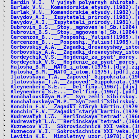
Bardin_V.I.__V_yujnyh_polyarnyh_shirotah.
Burlak_V.N.__Komandorskie_etyudy.(1982).[
Burlak_V.N.__Komandorskie_etyudy.(1982).[
Davydov_A.I.__Ispytateli_prirody.(1981).[
Davydov_A.I.__Ispytateli_prirody.(1981).[
Dubrovin_B.S.__Stoy,_mgnoven'e!_Sb.(1964)
Dubrovin_B.S.__Stoy,_mgnoven'e!_Sb.(1964)
Gercenzon_B...__Pospeshi,_Yulius!(1965).[
Gercenzon_B...__Pospeshi,_Yulius!(1965).[
Gorbovskiy_A.A.__Zagadki_drevneyshey_isto
Gorbovskiy_A.A.__Zagadki_drevneyshey_isto
Gordeychik_V.S.__Hojdenie_za_pyat'_morey.
Gordeychik_V.S.__Hojdenie_za_pyat'_morey.
Halosha_B.M.__NATO_i_atom.(1975).[djv].zi
Halosha_B.M.__NATO_i_atom.(1975).[pdf].zi
Ilatovskaya_T.A.__Zapoved'_Gippokrata.(19
Ilatovskaya_T.A.__Zapoved'_Gippokrata.(19
Kleynenberg_S.E...__Del'finy.(1967).[djv]
Kleynenberg_S.E...__Del'finy.(1967).[pdf]
Konchalovskaya_N.P.__Syn_zemli_Sibirskoy.
Konchalovskaya_N.P.__Syn_zemli_Sibirskoy.
Konchin_E.V.__Zagadki_staryh_kartin.(1979
Konchin_E.V.__Zagadki_staryh_kartin.(1979
Kudrevatyh_L.A.__Berlinskaya_tetrad'.(196
Kudrevatyh_L.A.__Berlinskaya_tetrad'.(196
Kuznecov_V.I.__Sokrovischnica_XXI_veka.(1
Kuznecov_V.I.__Sokrovischnica_XXI_veka.(1
Levitin_K.E.__Mimoletnyy_uzor.(1978).[djv